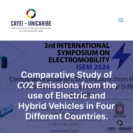
Skip
Main
to
Men
content
Comparative Study of
𝐶𝑂2 Emissions from the
use of Electric and
Hybrid Vehicles in Four
Different Countries.